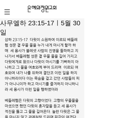
사무엘하 23:15-17ㅣ5월 30
일
삼하 23:15-17  다윗이 소원하여 이르되 베들레
헴 성문 곁 우물 물을 누가 내게 마시게 할까 하
매  세 용사가 블레셋 사람의 진영을 돌파하고 지
나가서 베들레헴 성문 곁 우물 물을 길어 가지고 
다윗에게로 왔으나 다윗이 마시기를 기뻐하지 아
니하고 그 물을 여호와께 부어 드리며  이르되 여
호와여 내가 나를 위하여 결단코 이런 일을 하지 
아니하리이다 이는 목숨을 걸고 갔던 사람들의 피
가 아니니이까 하고 마시기를 즐겨하지 아니하니
라 세 용사가 이런 일을 행하였더라
베들레헴은 다윗의 고향이었다. 고향의 우물물을 
마셨으면 했던 다윗의 혼자말을 듣고 세 용사가 
적진을 뚫고 그 물을 길어온다. 놀란 다윗은 그 물
을 마시지 않고 관제처럼 드리며 피같이 여겼다. 