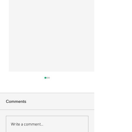
매일 묵상ㅣ시편 37:22
매일 묵상ㅣ시편 3
[시37:22] 주의 복을 받은 자들
[시36:2] 그가 스
은 땅을 차지하고 주의 저주를
를 자기의 죄악은 
Comments
받은 자들은 끊어지리로다 주의
하고 미워함을 받지
복과 주의 저주를 가르는 분깃점
라 함이로다 악인들
은 하나님의 법에 대한 순종 여
사한 대목이다. 죄
Write a comment...
부이다. 그 구분이 가장 선명하
자기는 괜찮을거라