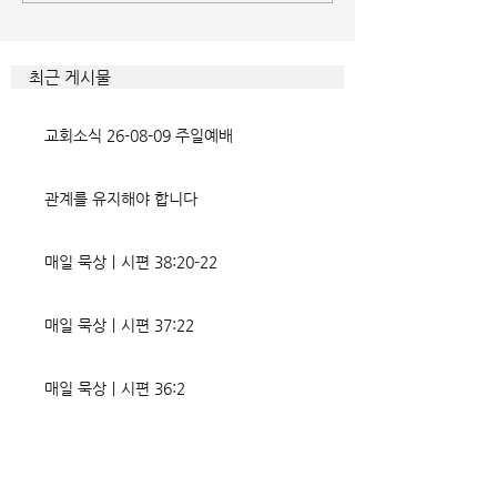
게 드러난 곳이 신명기 28장이
것인데 사탄이 주는
다. 거기엔 순종과 불순종의 대
묶이는 현상이다. 
조적인 결과가 세밀하게 언급되
향한 사탄의 활동은
최근 게시물
었는데, 사실상 인간의 인생사에
다. 파고들 수 있는
벌어지는 빛과 그림자, 기쁨과
온갖 거짓을 심어놓
교회소식 26-08-09 주일예배
고통의 원인들이 알
에게는 몰염치로,
관계를 유지해야 합니다
매일 묵상ㅣ시편 38:20-22
매일 묵상ㅣ시편 37:22
매일 묵상ㅣ시편 36:2
매일 묵상 ㅣ시편 35:7