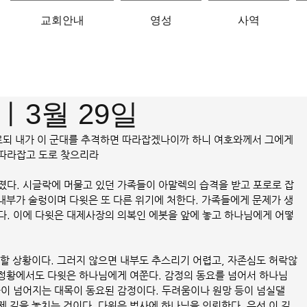
교회안내
영성
사역
ㅣ3월 29일
이르되 내가 이 군대를 추격하면 따라잡겠나이까 하니 여호와께서 그에게 
 따라잡고 도로 찾으리라
졌다. 시글락에 머물고 있던 가족들이 아말렉의 습격을 받고 포로로 잡
 내부가 술렁이며 다윗은 또 다른 위기에 처한다. 가족들에게 문제가 생
다. 이에 다윗은 대제사장의 의복인 에봇을 앞에 놓고 하나님에게 어떻
 할 상황이다. 그러지 않으면 내부도 추스리기 어렵고, 자존심도 허락않
이 정황에서도 다윗은 하나님에게 여쭌다. 감정의 동요를 넘어서 하나님
들이 넘어지는 대목이 동요된 감정이다. 두려움이나 원망 등이 넘실댈 
 길을 놓치는 것이다. 다윗은 범사에 하나님을 의뢰한다. 우선 이 길