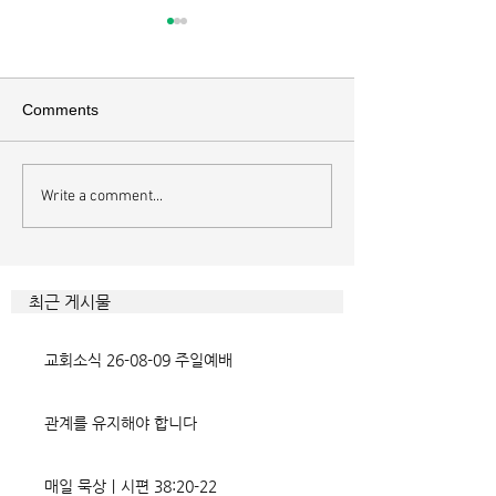
매일 묵상ㅣ시편 37:22
매일 묵상ㅣ시편 3
[시37:22] 주의 복을 받은 자들
[시36:2] 그가 스
은 땅을 차지하고 주의 저주를
를 자기의 죄악은 
Comments
받은 자들은 끊어지리로다 주의
하고 미워함을 받지
복과 주의 저주를 가르는 분깃점
라 함이로다 악인들
은 하나님의 법에 대한 순종 여
사한 대목이다. 죄
Write a comment...
부이다. 그 구분이 가장 선명하
자기는 괜찮을거라
게 드러난 곳이 신명기 28장이
것인데 사탄이 주는
다. 거기엔 순종과 불순종의 대
묶이는 현상이다. 
조적인 결과가 세밀하게 언급되
향한 사탄의 활동은
최근 게시물
었는데, 사실상 인간의 인생사에
다. 파고들 수 있는
벌어지는 빛과 그림자, 기쁨과
온갖 거짓을 심어놓
교회소식 26-08-09 주일예배
고통의 원인들이 알
에게는 몰염치로,
관계를 유지해야 합니다
매일 묵상ㅣ시편 38:20-22