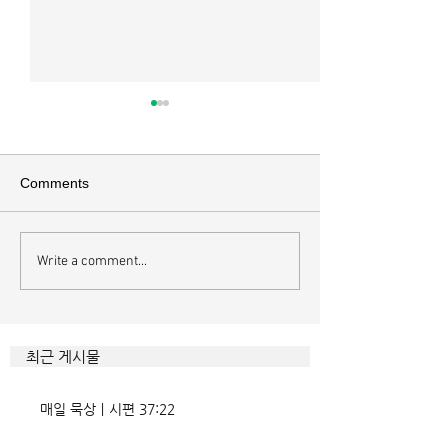
매일 묵상ㅣ시편 36:2
매일 묵상 ㅣ시편 
[시36:2] 그가 스스로 자랑하기
[시35:7] 그들이 
를 자기의 죄악은 드러나지 아니
를 잡으려고 그들의
Comments
하고 미워함을 받지도 아니하리
이에 숨기며 까닭 없
라 함이로다 악인들의 특징을 묘
을 해하려고 함정을
사한 대목이다. 죄악 중에서도
기중심성과 이기심,
Write a comment...
자기는 괜찮을거라 생각한다는
연출하는 부조리는 
것인데 사탄이 주는 거짓 미혹에
하다. 이를 위해서 
묶이는 현상이다. 사람의 내면을
을 모른 척 하거나 
향한 사탄의 활동은 전방위적이
하는 계략들 역시 
최근 게시물
다. 파고들 수 있는 틈만 보이면
다. 맹수와 독사들
온갖 거짓을 심어놓는다. 가해자
정글을 방불케 한다.
매일 묵상ㅣ시편 37:22
에게는 몰염치로,
정도 진선미의 맥이