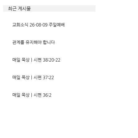
조적인 결과가 세밀하게 언급되
향한 사탄의 활동은
최근 게시물
었는데, 사실상 인간의 인생사에
다. 파고들 수 있는
벌어지는 빛과 그림자, 기쁨과
온갖 거짓을 심어놓
교회소식 26-08-09 주일예배
고통의 원인들이 알
에게는 몰염치로,
관계를 유지해야 합니다
매일 묵상ㅣ시편 38:20-22
매일 묵상ㅣ시편 37:22
매일 묵상ㅣ시편 36:2
매일 묵상 ㅣ시편 35:7
매일 묵상 ㅣ시편 34:8