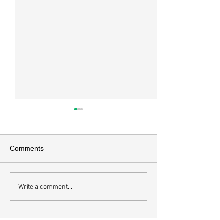
매일 묵상ㅣ시편 37:22
매일 묵상ㅣ시편 3
[시37:22] 주의 복을 받은 자들
[시36:2] 그가 스
은 땅을 차지하고 주의 저주를
를 자기의 죄악은 
Comments
받은 자들은 끊어지리로다 주의
하고 미워함을 받지
복과 주의 저주를 가르는 분깃점
라 함이로다 악인들
은 하나님의 법에 대한 순종 여
사한 대목이다. 죄
Write a comment...
부이다. 그 구분이 가장 선명하
자기는 괜찮을거라
게 드러난 곳이 신명기 28장이
것인데 사탄이 주는
다. 거기엔 순종과 불순종의 대
묶이는 현상이다. 