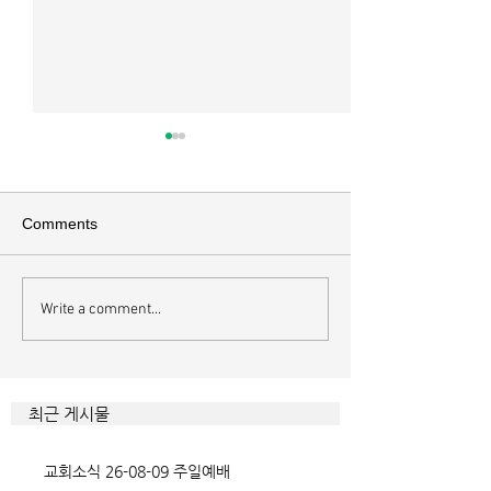
매일 묵상ㅣ시편 37:22
매일 묵상ㅣ시편 3
[시37:22] 주의 복을 받은 자들
[시36:2] 그가 스
은 땅을 차지하고 주의 저주를
를 자기의 죄악은 
Comments
받은 자들은 끊어지리로다 주의
하고 미워함을 받지
복과 주의 저주를 가르는 분깃점
라 함이로다 악인들
은 하나님의 법에 대한 순종 여
사한 대목이다. 죄
Write a comment...
부이다. 그 구분이 가장 선명하
자기는 괜찮을거라
게 드러난 곳이 신명기 28장이
것인데 사탄이 주는
다. 거기엔 순종과 불순종의 대
묶이는 현상이다. 
조적인 결과가 세밀하게 언급되
향한 사탄의 활동은
최근 게시물
었는데, 사실상 인간의 인생사에
다. 파고들 수 있는
벌어지는 빛과 그림자, 기쁨과
온갖 거짓을 심어놓
교회소식 26-08-09 주일예배
고통의 원인들이 알
에게는 몰염치로,