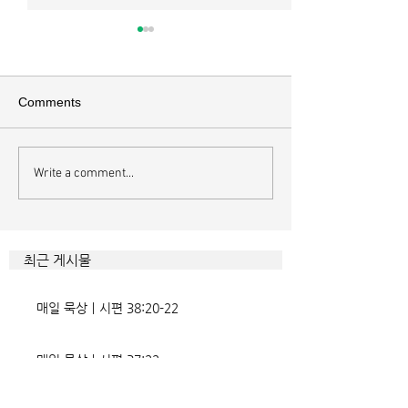
Comments
Write a comment...
하나님에게 속한 사람의
영혼에도 알고리
내면
니다
최근 게시물
매일 묵상ㅣ시편 38:20-22
매일 묵상ㅣ시편 37:22