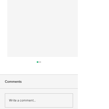
Comments
부활주일 & 성령강림절
하브루타로 가정
Write a comment...