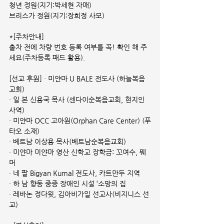
청년 정원(지기:박세현 자매)
브리스가 정원(지기:장희정 사모)
*[주차안내]
출차 전에 차량 번호 등록 여부를 꼭! 확인 해 주
세요(주차등록 패드 활용).
[선교 후원] · 미얀마 U BALE 전도사 (하늘복음
교회)
· 일 본 신용국 목사 (센다이순복음교회, 현지인 
사역)
· 미얀마 OCC 고아원(Orphan Care Center) (푸
타오 소재)
· 베트남 이상용 목사(베트남순복음교회)
· 미얀마 미얀마 영산 신학교 장학금: 꼬여수, 뭬
머
· 네 팔 Bigyan Kumal 전도사, 카트만두 지역
· 하 남 향동 중증 장애인 시설 ‘소망의 집
· 레바논 정다윗, 김아비가일 선교사(비지니스 선
교)