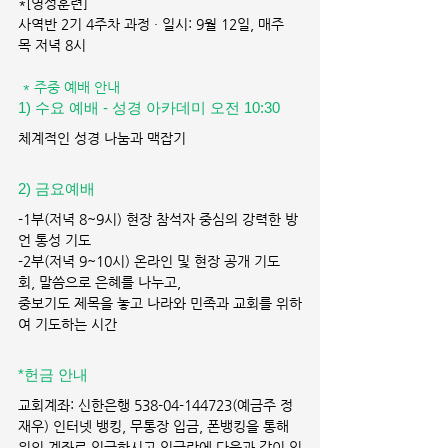
*[영성훈련]
사역반 2기 4주차 과정 · 일시: 9월 12일, 매주 
목 저녁 8시
* 주중 예배 안내
1) 수요 예배 - 성경 아카데미 오전 10:30 
체계적인 성경 나눔과 맥잡기
2) 금요예배 
-1부(저녁 8~9시) 현장 참석자 중심의 강력한 방
언 통성 기도
-2부(저녁 9~10시) 온라인 및 현장 공개 기도
회, 말씀으로 은혜를 나누고,
중보기도 제목을 놓고 나라와 민족과 교회를 위하
여 기도하는 시간
*헌금 안내 
교회계좌: 신한은행 538-04-144723(예금주 정
재우) 인터넷 뱅킹, 무통장 입금, 폰뱅킹을 통해 
위의 계좌로 입금하시고,입금란에 다음과 같이 입