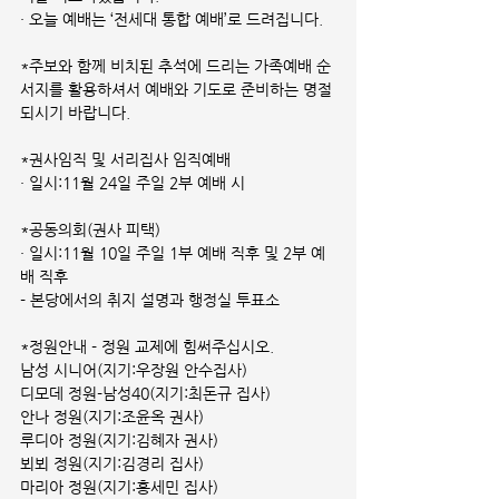
· 오늘 예배는 ‘전세대 통합 예배’로 드려집니다.
*주보와 함께 비치된 추석에 드리는 가족예배 순
서지를 활용하셔서 예배와 기도로 준비하는 명절 
되시기 바랍니다.
*권사임직 및 서리집사 임직예배
· 일시:11월 24일 주일 2부 예배 시
*공동의회(권사 피택)
· 일시:11월 10일 주일 1부 예배 직후 및 2부 예
배 직후
- 본당에서의 취지 설명과 행정실 투표소
*정원안내 - 정원 교제에 힘써주십시오.
남성 시니어(지기:우장원 안수집사)
디모데 정원-남성40(지기:최돈규 집사)
안나 정원(지기:조윤옥 권사)
루디아 정원(지기:김혜자 권사)
뵈뵈 정원(지기:김경리 집사)
마리아 정원(지기:홍세민 집사)