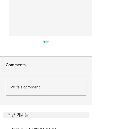
매일 묵상ㅣ시편 37:22
매일 묵상ㅣ시편 3
[시37:22] 주의 복을 받은 자들
[시36:2] 그가 스
은 땅을 차지하고 주의 저주를
를 자기의 죄악은 
Comments
받은 자들은 끊어지리로다 주의
하고 미워함을 받지
복과 주의 저주를 가르는 분깃점
라 함이로다 악인들
은 하나님의 법에 대한 순종 여
사한 대목이다. 죄
Write a comment...
부이다. 그 구분이 가장 선명하
자기는 괜찮을거라
게 드러난 곳이 신명기 28장이
것인데 사탄이 주는
다. 거기엔 순종과 불순종의 대
묶이는 현상이다. 
조적인 결과가 세밀하게 언급되
향한 사탄의 활동은
최근 게시물
었는데, 사실상 인간의 인생사에
다. 파고들 수 있는
벌어지는 빛과 그림자, 기쁨과
온갖 거짓을 심어놓