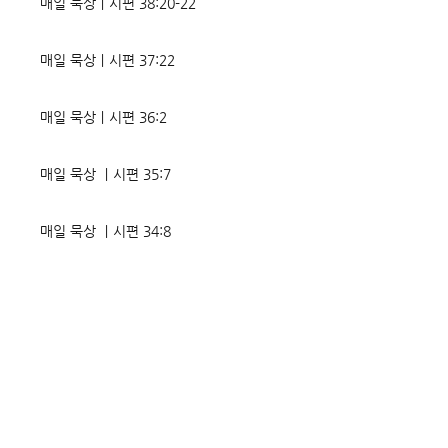
매일 묵상ㅣ시편 38:20-22
고통의 원인들이 알
에게는 몰염치로,
매일 묵상ㅣ시편 37:22
매일 묵상ㅣ시편 36:2
매일 묵상 ㅣ시편 35:7
매일 묵상 ㅣ시편 34:8
교회소식 26-08-02 성찬주일
오직 예수
매일 묵상ㅣ시편 33:18-19