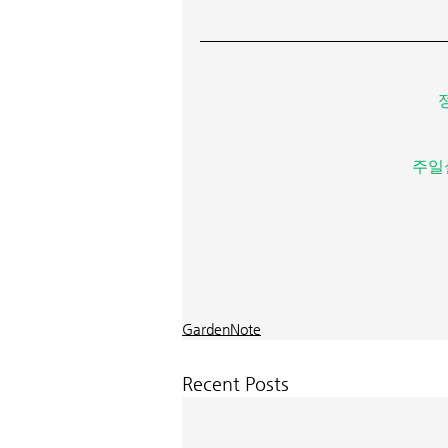
주일
GardenNote
Recent Posts