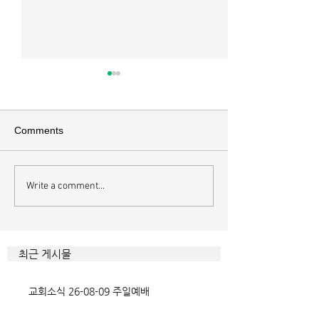
매일 묵상ㅣ시편 37:22
매일 묵상ㅣ시편 3
[시37:22] 주의 복을 받은 자들
[시36:2] 그가 스
은 땅을 차지하고 주의 저주를
를 자기의 죄악은 
Comments
받은 자들은 끊어지리로다 주의
하고 미워함을 받지
복과 주의 저주를 가르는 분깃점
라 함이로다 악인들
은 하나님의 법에 대한 순종 여
사한 대목이다. 죄
Write a comment...
부이다. 그 구분이 가장 선명하
자기는 괜찮을거라
게 드러난 곳이 신명기 28장이
것인데 사탄이 주는
다. 거기엔 순종과 불순종의 대
묶이는 현상이다. 
조적인 결과가 세밀하게 언급되
향한 사탄의 활동은
최근 게시물
었는데, 사실상 인간의 인생사에
다. 파고들 수 있는
벌어지는 빛과 그림자, 기쁨과
온갖 거짓을 심어놓
교회소식 26-08-09 주일예배
고통의 원인들이 알
에게는 몰염치로,