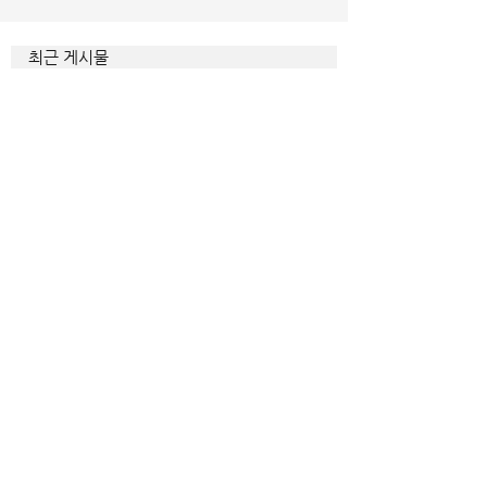
최근 게시물
매일 묵상ㅣ시편 37:22
매일 묵상ㅣ시편 36:2
매일 묵상 ㅣ시편 35:7
매일 묵상 ㅣ시편 34:8
교회소식 26-08-02 성찬주일
오직 예수
매일 묵상ㅣ시편 33:18-19