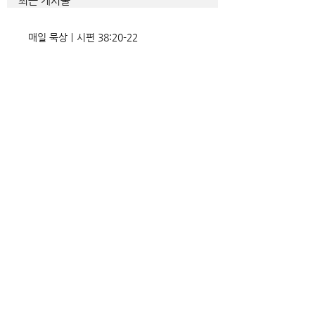
최근 게시물
매일 묵상ㅣ시편 38:20-22
매일 묵상ㅣ시편 37:22
매일 묵상ㅣ시편 36:2
매일 묵상 ㅣ시편 35:7
매일 묵상 ㅣ시편 34:8
교회소식 26-08-02 성찬주일
오직 예수