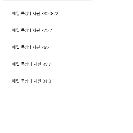
었는데, 사실상 인간의 인생사에
다. 파고들 수 있는
벌어지는 빛과 그림자, 기쁨과
온갖 거짓을 심어놓
매일 묵상ㅣ시편 38:20-22
고통의 원인들이 알
에게는 몰염치로,
매일 묵상ㅣ시편 37:22
매일 묵상ㅣ시편 36:2
매일 묵상 ㅣ시편 35:7
매일 묵상 ㅣ시편 34:8
교회소식 26-08-02 성찬주일
오직 예수
매일 묵상ㅣ시편 33:18-19