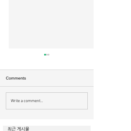
매일 묵상ㅣ시편 37:22
매일 묵상ㅣ시편 3
[시37:22] 주의 복을 받은 자들
[시36:2] 그가 스
은 땅을 차지하고 주의 저주를
를 자기의 죄악은 
Comments
받은 자들은 끊어지리로다 주의
하고 미워함을 받지
복과 주의 저주를 가르는 분깃점
라 함이로다 악인들
은 하나님의 법에 대한 순종 여
사한 대목이다. 죄
Write a comment...
부이다. 그 구분이 가장 선명하
자기는 괜찮을거라
게 드러난 곳이 신명기 28장이
것인데 사탄이 주는
다. 거기엔 순종과 불순종의 대
묶이는 현상이다. 
조적인 결과가 세밀하게 언급되
향한 사탄의 활동은
최근 게시물