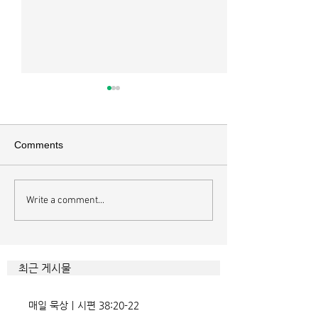
매일 묵상ㅣ시편 37:22
매일 묵상ㅣ시편 3
[시37:22] 주의 복을 받은 자들
[시36:2] 그가 스
은 땅을 차지하고 주의 저주를
를 자기의 죄악은 
Comments
받은 자들은 끊어지리로다 주의
하고 미워함을 받지
복과 주의 저주를 가르는 분깃점
라 함이로다 악인들
은 하나님의 법에 대한 순종 여
사한 대목이다. 죄
Write a comment...
부이다. 그 구분이 가장 선명하
자기는 괜찮을거라
게 드러난 곳이 신명기 28장이
것인데 사탄이 주는
다. 거기엔 순종과 불순종의 대
묶이는 현상이다. 
조적인 결과가 세밀하게 언급되
향한 사탄의 활동은
최근 게시물
었는데, 사실상 인간의 인생사에
다. 파고들 수 있는
벌어지는 빛과 그림자, 기쁨과
온갖 거짓을 심어놓
매일 묵상ㅣ시편 38:20-22
고통의 원인들이 알
에게는 몰염치로,