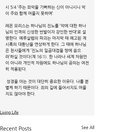
시 5:4 ‘주는 죄악을 기뻐하는 신이 아니시니 악
이 주와 함께 머물지 못하며’
레온 모리스는 하나님의 진노를 ’악에 대한 하나
님의 인격의 신성한 반발이자 강인한 반대‘로 설
명한다. 예루살렘의 파괴는 마지막 때 예고된 계
시록의 대환난을 연상하게 한다. 그 때에 하나님
은 천사들에게 ’진노의 일곱대접을 땅에 쏟으
라’하실 것이다(계 16:1). 한 나라나 세계 차원만
이 아니라 개인적 차원에도 하나님의 공의는 여전
히 적용된다.
 성경을 아는 것이 대단히 중요한 이유다. 나를 분
별케 하기 때문이다. 죄의 길에 들어서지도 머물
지도 않아야 한다. 
Living Life
See All
Recent Posts