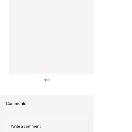
매일 묵상ㅣ시편 37:22
매일 묵상ㅣ시편 3
[시37:22] 주의 복을 받은 자들
[시36:2] 그가 스
은 땅을 차지하고 주의 저주를
를 자기의 죄악은 
Comments
받은 자들은 끊어지리로다 주의
하고 미워함을 받지
복과 주의 저주를 가르는 분깃점
라 함이로다 악인들
은 하나님의 법에 대한 순종 여
사한 대목이다. 죄
Write a comment...
부이다. 그 구분이 가장 선명하
자기는 괜찮을거라