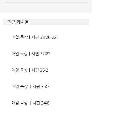
게 드러난 곳이 신명기 28장이
것인데 사탄이 주는
다. 거기엔 순종과 불순종의 대
묶이는 현상이다. 
조적인 결과가 세밀하게 언급되
향한 사탄의 활동은
최근 게시물
었는데, 사실상 인간의 인생사에
다. 파고들 수 있는
벌어지는 빛과 그림자, 기쁨과
온갖 거짓을 심어놓
매일 묵상ㅣ시편 38:20-22
고통의 원인들이 알
에게는 몰염치로,
매일 묵상ㅣ시편 37:22
매일 묵상ㅣ시편 36:2
매일 묵상 ㅣ시편 35:7
매일 묵상 ㅣ시편 34:8
교회소식 26-08-02 성찬주일