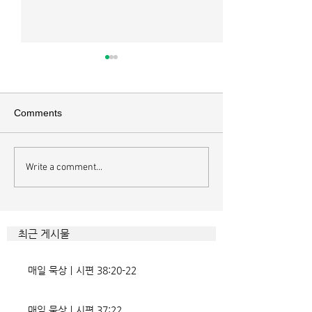
매일 묵상ㅣ시편 37:22
매일 묵상ㅣ시편 3
[시37:22] 주의 복을 받은 자들
[시36:2] 그가 스
은 땅을 차지하고 주의 저주를
를 자기의 죄악은 
Comments
받은 자들은 끊어지리로다 주의
하고 미워함을 받지
복과 주의 저주를 가르는 분깃점
라 함이로다 악인들
은 하나님의 법에 대한 순종 여
사한 대목이다. 죄
Write a comment...
부이다. 그 구분이 가장 선명하
자기는 괜찮을거라
게 드러난 곳이 신명기 28장이
것인데 사탄이 주는
다. 거기엔 순종과 불순종의 대
묶이는 현상이다. 
조적인 결과가 세밀하게 언급되
향한 사탄의 활동은
최근 게시물
었는데, 사실상 인간의 인생사에
다. 파고들 수 있는
벌어지는 빛과 그림자, 기쁨과
온갖 거짓을 심어놓
매일 묵상ㅣ시편 38:20-22
고통의 원인들이 알
에게는 몰염치로,
매일 묵상ㅣ시편 37:22