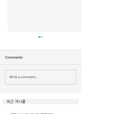
매일 묵상ㅣ시편 37:22
매일 묵상ㅣ시편 3
[시37:22] 주의 복을 받은 자들
[시36:2] 그가 스
은 땅을 차지하고 주의 저주를
를 자기의 죄악은 
Comments
받은 자들은 끊어지리로다 주의
하고 미워함을 받지
복과 주의 저주를 가르는 분깃점
라 함이로다 악인들
은 하나님의 법에 대한 순종 여
사한 대목이다. 죄
Write a comment...
부이다. 그 구분이 가장 선명하
자기는 괜찮을거라
게 드러난 곳이 신명기 28장이
것인데 사탄이 주는
다. 거기엔 순종과 불순종의 대
묶이는 현상이다. 
조적인 결과가 세밀하게 언급되
향한 사탄의 활동은
최근 게시물
었는데, 사실상 인간의 인생사에
다. 파고들 수 있는
벌어지는 빛과 그림자, 기쁨과
온갖 거짓을 심어놓