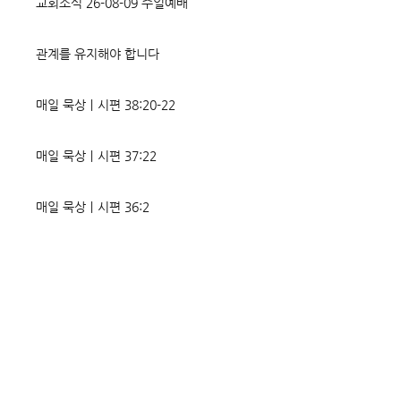
교회소식 26-08-09 주일예배
고통의 원인들이 알
에게는 몰염치로,
관계를 유지해야 합니다
매일 묵상ㅣ시편 38:20-22
매일 묵상ㅣ시편 37:22
매일 묵상ㅣ시편 36:2
매일 묵상 ㅣ시편 35:7
매일 묵상 ㅣ시편 34:8
교회소식 26-08-02 성찬주일