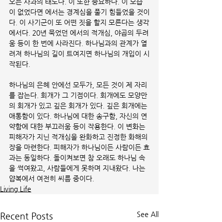
오는 사과의 태도다. 이 또한 중요하다. 이 모습
이 없었다면 에서는 경계심을 풀기 힘들었을 것이
다. 이 사기군이 또 어떤 짓을 할지 모른다는 생각
에서다. 20년 묵었던 에서의 적개심, 야곱의 두려
움 등이 한 번에 사라진다. 하나님과의 관계가 열
려져 하나님의 길이 트여지면 하나님의 개입이 시
작된다. 
하나님의 은혜 안에선 모두가, 모든 것이 제 자리
를 잡는다. 회개가 그 기점이다. 회개에도 모양만
의 회개가 있고 깊은 회개가 있다. 깊은 회개에는 
애통함이 있다. 하나님에 대한 송구함, 자신의 연
약함에 대한 부끄러움 등이 작용한다. 이 변화는 
피해자가 지닌 적개심을 완화하고 진정한 화해의 
장을 마련한다. 피해자가 하나님이든 사람이든 효
과는 동일하다. 돌이켜보면 참 오래도 하나님 속
을 썩여왔고, 사람들에게 못하며 지내왔다. 나는 
얍복에서 여전히 씨름 중이다.
Living Life
See All
Recent Posts