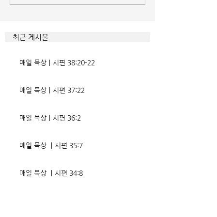
게 드러난 곳이 신명기 28장이
것인데 사탄이 주는
다. 거기엔 순종과 불순종의 대
묶이는 현상이다. 
조적인 결과가 세밀하게 언급되
향한 사탄의 활동은
최근 게시물
었는데, 사실상 인간의 인생사에
다. 파고들 수 있는
벌어지는 빛과 그림자, 기쁨과
온갖 거짓을 심어놓
매일 묵상ㅣ시편 38:20-22
고통의 원인들이 알
에게는 몰염치로,
매일 묵상ㅣ시편 37:22
매일 묵상ㅣ시편 36:2
매일 묵상 ㅣ시편 35:7
매일 묵상 ㅣ시편 34:8
교회소식 26-08-02 성찬주일