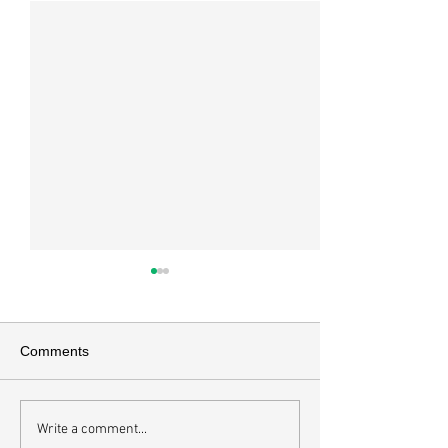
매일 묵상ㅣ시편 37:22
매일 묵상ㅣ시편 3
[시37:22] 주의 복을 받은 자들
[시36:2] 그가 스
은 땅을 차지하고 주의 저주를
를 자기의 죄악은 
Comments
받은 자들은 끊어지리로다 주의
하고 미워함을 받지
복과 주의 저주를 가르는 분깃점
라 함이로다 악인들
은 하나님의 법에 대한 순종 여
사한 대목이다. 죄
Write a comment...
부이다. 그 구분이 가장 선명하
자기는 괜찮을거라