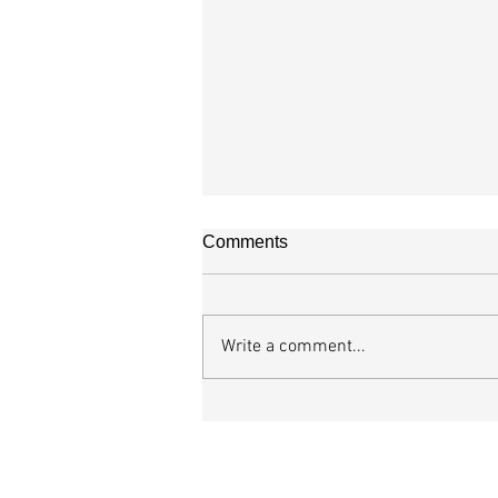
매일 묵상ㅣ시편 38:20-22
Comments
[시38:20-22] 또 악으로 선을 대신
들이 내가 선을 따른다는 것 때문에 
적하나이다. 여호와여 나를 버리지 
Write a comment...
나의 하나님이여 나를 멀리하지 마소서.
히 나를 도우소서 주 나의 구원이시
선을 대신하는 자들을 찾기는 어렵지
너무나 많기 때문이다. 교언영색과 
일상이 된지 오래다. 이들은 선을 미
자기네와