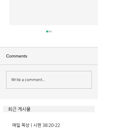
매일 묵상ㅣ시편 37:22
매일 묵상ㅣ시편 3
[시37:22] 주의 복을 받은 자들
[시36:2] 그가 스
은 땅을 차지하고 주의 저주를
를 자기의 죄악은 
Comments
받은 자들은 끊어지리로다 주의
하고 미워함을 받지
복과 주의 저주를 가르는 분깃점
라 함이로다 악인들
은 하나님의 법에 대한 순종 여
사한 대목이다. 죄
Write a comment...
부이다. 그 구분이 가장 선명하
자기는 괜찮을거라
게 드러난 곳이 신명기 28장이
것인데 사탄이 주는
다. 거기엔 순종과 불순종의 대
묶이는 현상이다. 
조적인 결과가 세밀하게 언급되
향한 사탄의 활동은
최근 게시물
었는데, 사실상 인간의 인생사에
다. 파고들 수 있는
벌어지는 빛과 그림자, 기쁨과
온갖 거짓을 심어놓
매일 묵상ㅣ시편 38:20-22
고통의 원인들이 알
에게는 몰염치로,