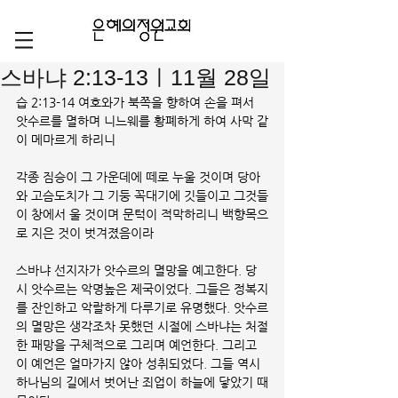
스바냐 2:13-13ㅣ11월 28일
습 2:13-14 여호와가 북쪽을 향하여 손을 펴서 
앗수르를 멸하며 니느웨를 황폐하게 하여 사막 같
이 메마르게 하리니
각종 짐승이 그 가운데에 떼로 누울 것이며 당아
와 고슴도치가 그 기둥 꼭대기에 깃들이고 그것들
이 창에서 울 것이며 문턱이 적막하리니 백향목으
로 지은 것이 벗겨졌음이라
스바냐 선지자가 앗수르의 멸망을 예고한다. 당
시 앗수르는 악명높은 제국이었다. 그들은 정복지
를 잔인하고 악랄하게 다루기로 유명했다. 앗수르
의 멸망은 생각조차 못했던 시절에 스바냐는 처절
한 패망을 구체적으로 그리며 예언한다. 그리고 
이 예언은 얼마가지 않아 성취되었다. 그들 역시 
하나님의 길에서 벗어난 죄업이 하늘에 닿았기 때