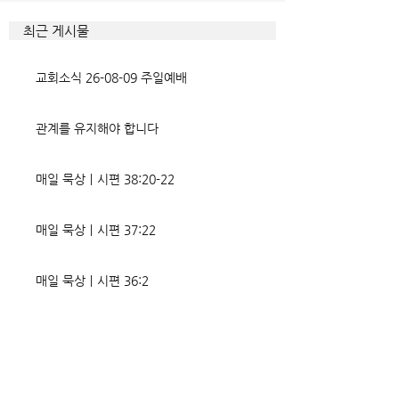
다. 거기엔 순종과 불순종의 대
묶이는 현상이다. 
조적인 결과가 세밀하게 언급되
향한 사탄의 활동은
최근 게시물
었는데, 사실상 인간의 인생사에
다. 파고들 수 있는
벌어지는 빛과 그림자, 기쁨과
온갖 거짓을 심어놓
교회소식 26-08-09 주일예배
고통의 원인들이 알
에게는 몰염치로,
관계를 유지해야 합니다
매일 묵상ㅣ시편 38:20-22
매일 묵상ㅣ시편 37:22
매일 묵상ㅣ시편 36:2
매일 묵상 ㅣ시편 35:7
매일 묵상 ㅣ시편 34:8