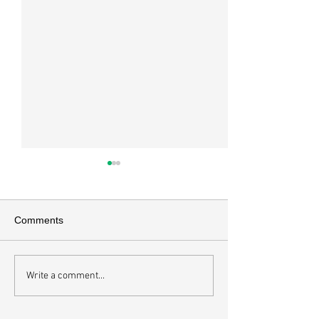
매일 묵상ㅣ시편 37:22
매일 묵상ㅣ시편 3
[시37:22] 주의 복을 받은 자들
[시36:2] 그가 스
은 땅을 차지하고 주의 저주를
를 자기의 죄악은 
Comments
받은 자들은 끊어지리로다 주의
하고 미워함을 받지
복과 주의 저주를 가르는 분깃점
라 함이로다 악인들
은 하나님의 법에 대한 순종 여
사한 대목이다. 죄
Write a comment...
부이다. 그 구분이 가장 선명하
자기는 괜찮을거라
게 드러난 곳이 신명기 28장이
것인데 사탄이 주는