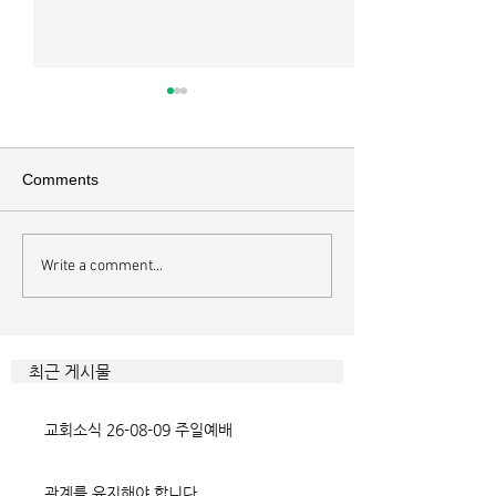
매일 묵상ㅣ시편 37:22
매일 묵상ㅣ시편 3
[시37:22] 주의 복을 받은 자들
[시36:2] 그가 스
은 땅을 차지하고 주의 저주를
를 자기의 죄악은 
Comments
받은 자들은 끊어지리로다 주의
하고 미워함을 받지
복과 주의 저주를 가르는 분깃점
라 함이로다 악인들
은 하나님의 법에 대한 순종 여
사한 대목이다. 죄
Write a comment...
부이다. 그 구분이 가장 선명하
자기는 괜찮을거라
게 드러난 곳이 신명기 28장이
것인데 사탄이 주는
다. 거기엔 순종과 불순종의 대
묶이는 현상이다. 
조적인 결과가 세밀하게 언급되
향한 사탄의 활동은
최근 게시물
었는데, 사실상 인간의 인생사에
다. 파고들 수 있는
벌어지는 빛과 그림자, 기쁨과
온갖 거짓을 심어놓
교회소식 26-08-09 주일예배
고통의 원인들이 알
에게는 몰염치로,
관계를 유지해야 합니다