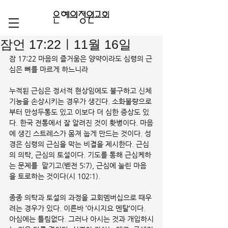
잠언 17:22ㅣ11월 16일
잠 17:22 마음의 즐거움은 양약이라도 심령의 근
심은 뼈를 마르게 하느니라
누적된 근심은 정서적 현상임에도 불구하고 신체 
기능을 손상시키는 경우가 생긴다. 소화불량으로
부터 만성두통도 있고 이보다 더 심한 증상도 있
다. 한국 전통에서 잘 알려진 것이 홧병이다. 마음
에 생긴 스트레스가 몸져 눕게 만드는 것이다. 성
경은 심령의 근심을 막는 비결을 제시한다. 근심
의 의탁, 근심의 토설이다. 기도를 통해 근심케하
는 문제를  맡기고(벧전 5:7), 근심에 눌린 마음
을 토로하는 것이다(시 102:1). 
종종 의탁과 토설의 과정을 교회멤버십으로 때우
려는 경우가 있다. 이른바 ‘아시지요 멘탈‘이다. 
아심에는 틀림없다. 그러나 아시는 것과 개입하시