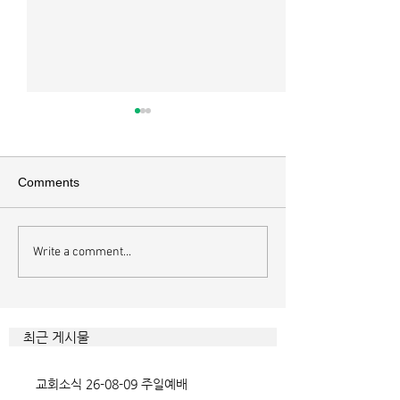
매일 묵상ㅣ시편 37:22
매일 묵상ㅣ시편 3
[시37:22] 주의 복을 받은 자들
[시36:2] 그가 스
은 땅을 차지하고 주의 저주를
를 자기의 죄악은 
Comments
받은 자들은 끊어지리로다 주의
하고 미워함을 받지
복과 주의 저주를 가르는 분깃점
라 함이로다 악인들
은 하나님의 법에 대한 순종 여
사한 대목이다. 죄
Write a comment...
부이다. 그 구분이 가장 선명하
자기는 괜찮을거라
게 드러난 곳이 신명기 28장이
것인데 사탄이 주는
다. 거기엔 순종과 불순종의 대
묶이는 현상이다. 
조적인 결과가 세밀하게 언급되
향한 사탄의 활동은
최근 게시물
었는데, 사실상 인간의 인생사에
다. 파고들 수 있는
벌어지는 빛과 그림자, 기쁨과
온갖 거짓을 심어놓
교회소식 26-08-09 주일예배
고통의 원인들이 알
에게는 몰염치로,