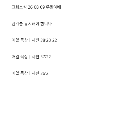
벌어지는 빛과 그림자, 기쁨과
온갖 거짓을 심어놓
교회소식 26-08-09 주일예배
고통의 원인들이 알
에게는 몰염치로,
관계를 유지해야 합니다
매일 묵상ㅣ시편 38:20-22
매일 묵상ㅣ시편 37:22
매일 묵상ㅣ시편 36:2
매일 묵상 ㅣ시편 35:7
매일 묵상 ㅣ시편 34:8
교회소식 26-08-02 성찬주일