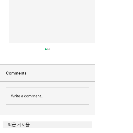
매일 묵상ㅣ시편 37:22
매일 묵상ㅣ시편 3
[시37:22] 주의 복을 받은 자들
[시36:2] 그가 스
은 땅을 차지하고 주의 저주를
를 자기의 죄악은 
Comments
받은 자들은 끊어지리로다 주의
하고 미워함을 받지
복과 주의 저주를 가르는 분깃점
라 함이로다 악인들
은 하나님의 법에 대한 순종 여
사한 대목이다. 죄
Write a comment...
부이다. 그 구분이 가장 선명하
자기는 괜찮을거라
게 드러난 곳이 신명기 28장이
것인데 사탄이 주는
다. 거기엔 순종과 불순종의 대
묶이는 현상이다. 
조적인 결과가 세밀하게 언급되
향한 사탄의 활동은
최근 게시물
었는데, 사실상 인간의 인생사에
다. 파고들 수 있는