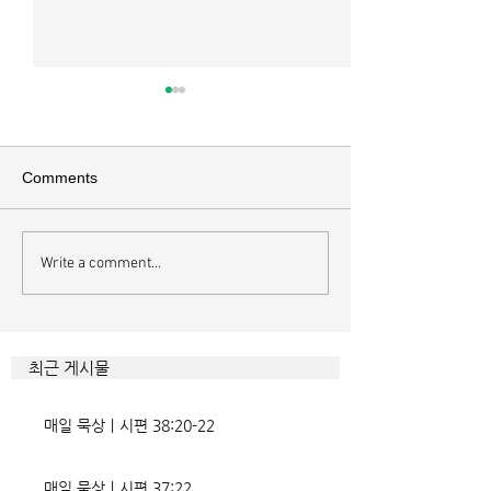
매일 묵상ㅣ시편 37:22
매일 묵상ㅣ시편 3
[시37:22] 주의 복을 받은 자들
[시36:2] 그가 스
은 땅을 차지하고 주의 저주를
를 자기의 죄악은 
Comments
받은 자들은 끊어지리로다 주의
하고 미워함을 받지
복과 주의 저주를 가르는 분깃점
라 함이로다 악인들
은 하나님의 법에 대한 순종 여
사한 대목이다. 죄
Write a comment...
부이다. 그 구분이 가장 선명하
자기는 괜찮을거라
게 드러난 곳이 신명기 28장이
것인데 사탄이 주는
다. 거기엔 순종과 불순종의 대
묶이는 현상이다. 
조적인 결과가 세밀하게 언급되
향한 사탄의 활동은
최근 게시물
었는데, 사실상 인간의 인생사에
다. 파고들 수 있는
벌어지는 빛과 그림자, 기쁨과
온갖 거짓을 심어놓
매일 묵상ㅣ시편 38:20-22
고통의 원인들이 알
에게는 몰염치로,
매일 묵상ㅣ시편 37:22