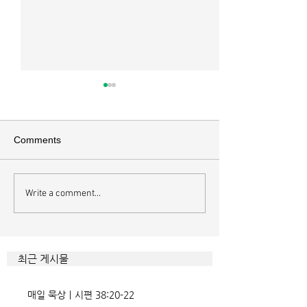
매일 묵상ㅣ시편 37:22
매일 묵상ㅣ시편 3
[시37:22] 주의 복을 받은 자들
[시36:2] 그가 스
은 땅을 차지하고 주의 저주를
를 자기의 죄악은 
Comments
받은 자들은 끊어지리로다 주의
하고 미워함을 받지
복과 주의 저주를 가르는 분깃점
라 함이로다 악인들
은 하나님의 법에 대한 순종 여
사한 대목이다. 죄
Write a comment...
부이다. 그 구분이 가장 선명하
자기는 괜찮을거라
게 드러난 곳이 신명기 28장이
것인데 사탄이 주는
다. 거기엔 순종과 불순종의 대
묶이는 현상이다. 
조적인 결과가 세밀하게 언급되
향한 사탄의 활동은
최근 게시물
었는데, 사실상 인간의 인생사에
다. 파고들 수 있는
벌어지는 빛과 그림자, 기쁨과
온갖 거짓을 심어놓
매일 묵상ㅣ시편 38:20-22
고통의 원인들이 알
에게는 몰염치로,