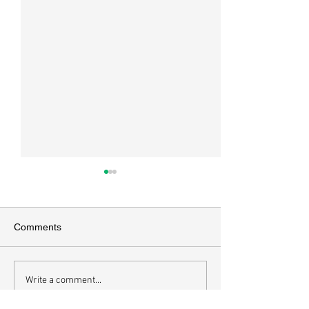
Comments
오직 예수
Write a comment...
하나님에게 속한
내면