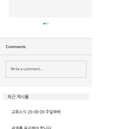
매일 묵상ㅣ시편 37:22
매일 묵상ㅣ시편 3
[시37:22] 주의 복을 받은 자들
[시36:2] 그가 스
은 땅을 차지하고 주의 저주를
를 자기의 죄악은 
Comments
받은 자들은 끊어지리로다 주의
하고 미워함을 받지
복과 주의 저주를 가르는 분깃점
라 함이로다 악인들
은 하나님의 법에 대한 순종 여
사한 대목이다. 죄
Write a comment...
부이다. 그 구분이 가장 선명하
자기는 괜찮을거라
게 드러난 곳이 신명기 28장이
것인데 사탄이 주는
다. 거기엔 순종과 불순종의 대
묶이는 현상이다. 
조적인 결과가 세밀하게 언급되
향한 사탄의 활동은
최근 게시물
었는데, 사실상 인간의 인생사에
다. 파고들 수 있는
벌어지는 빛과 그림자, 기쁨과
온갖 거짓을 심어놓
교회소식 26-08-09 주일예배
고통의 원인들이 알
에게는 몰염치로,
관계를 유지해야 합니다