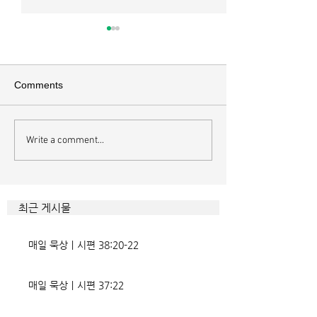
매일 묵상ㅣ시편 37:22
매일 묵상ㅣ시편 3
[시37:22] 주의 복을 받은 자들
[시36:2] 그가 스
은 땅을 차지하고 주의 저주를
를 자기의 죄악은 
Comments
받은 자들은 끊어지리로다 주의
하고 미워함을 받지
복과 주의 저주를 가르는 분깃점
라 함이로다 악인들
은 하나님의 법에 대한 순종 여
사한 대목이다. 죄
Write a comment...
부이다. 그 구분이 가장 선명하
자기는 괜찮을거라
게 드러난 곳이 신명기 28장이
것인데 사탄이 주는
다. 거기엔 순종과 불순종의 대
묶이는 현상이다. 
조적인 결과가 세밀하게 언급되
향한 사탄의 활동은
최근 게시물
었는데, 사실상 인간의 인생사에
다. 파고들 수 있는
벌어지는 빛과 그림자, 기쁨과
온갖 거짓을 심어놓
매일 묵상ㅣ시편 38:20-22
고통의 원인들이 알
에게는 몰염치로,
매일 묵상ㅣ시편 37:22