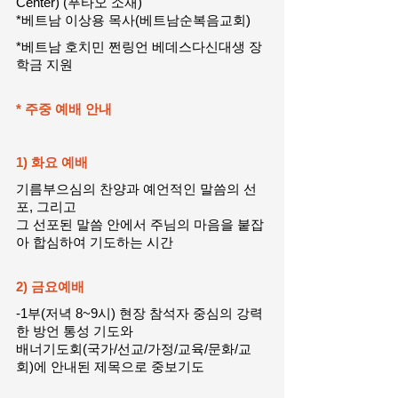
Center) (푸타오 소재)
*베트남 이상용 목사(베트남순복음교회)
*베트남 호치민 쩐링언 베데스다신대생 장
학금 지원
* 주중 예배 안내
1) 화요 예배 
기름부으심의 찬양과 예언적인 말씀의 선
포, 그리고
그 선포된 말씀 안에서 주님의 마음을 붙잡
아 합심하여 기도하는 시간
2) 금요예배 
-1부(저녁 8~9시) 현장 참석자 중심의 강력
한 방언 통성 기도와
배너기도회(국가/선교/가정/교육/문화/교
회)에 안내된 제목으로 중보기도