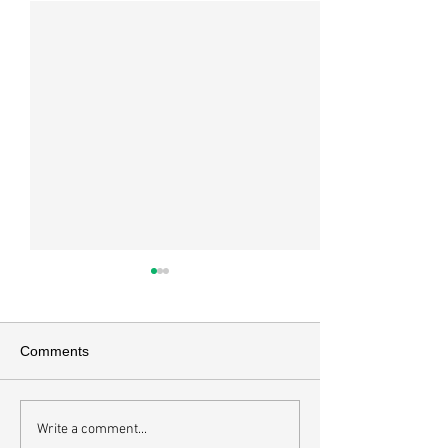
매일 묵상ㅣ시편 37:22
매일 묵상ㅣ시편 3
[시37:22] 주의 복을 받은 자들
[시36:2] 그가 스
은 땅을 차지하고 주의 저주를
를 자기의 죄악은 
Comments
받은 자들은 끊어지리로다 주의
하고 미워함을 받지
복과 주의 저주를 가르는 분깃점
라 함이로다 악인들
은 하나님의 법에 대한 순종 여
사한 대목이다. 죄
Write a comment...
부이다. 그 구분이 가장 선명하
자기는 괜찮을거라