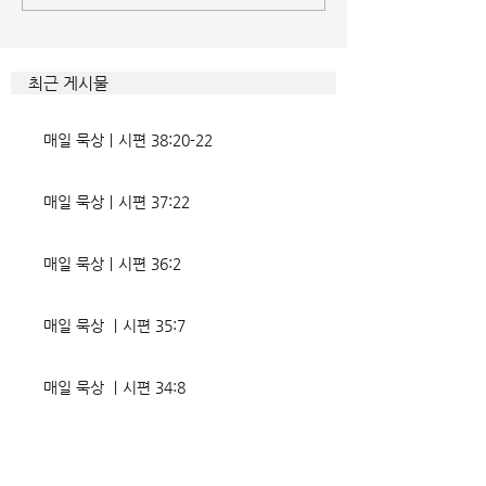
게 드러난 곳이 신명기 28장이
것인데 사탄이 주는
다. 거기엔 순종과 불순종의 대
묶이는 현상이다. 
조적인 결과가 세밀하게 언급되
향한 사탄의 활동은
최근 게시물
었는데, 사실상 인간의 인생사에
다. 파고들 수 있는
벌어지는 빛과 그림자, 기쁨과
온갖 거짓을 심어놓
매일 묵상ㅣ시편 38:20-22
고통의 원인들이 알
에게는 몰염치로,
매일 묵상ㅣ시편 37:22
매일 묵상ㅣ시편 36:2
매일 묵상 ㅣ시편 35:7
매일 묵상 ㅣ시편 34:8
교회소식 26-08-02 성찬주일