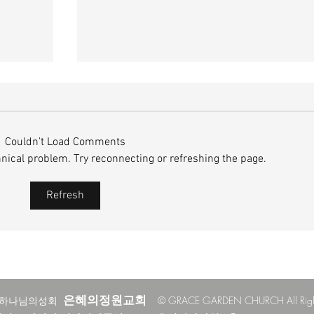
매일 묵상ㅣ시편 37:22
하는 자
[시37:22] 주의 복을 받은 자들은 땅을 차지
나를 대
하고 주의 저주를 받은 자들은 끊어지리로다
Couldn’t Load Comments
마소서
주의 복과 주의 저주를 가르는 분깃점은 하나
chnical problem. Try reconnecting or refreshing the page.
 속
님의 법에 대한 순종 여부이다. 그 구분이 가
여 악으로
장 선명하게 드러난 곳이 신명기 28장이다.
Refresh
 않다.
거기엔 순종과 불순종의 대조적인 결과가 세
궤변은
밀하게 언급되었는데, 사실상 인간의 인생사
워한다.
에 벌어지는 빛과 그림자, 기쁨과 고통의 원
인들이 알
은혜의정원교회
한하나님의성회
© GRACE GARDEN CHURCH All Rights