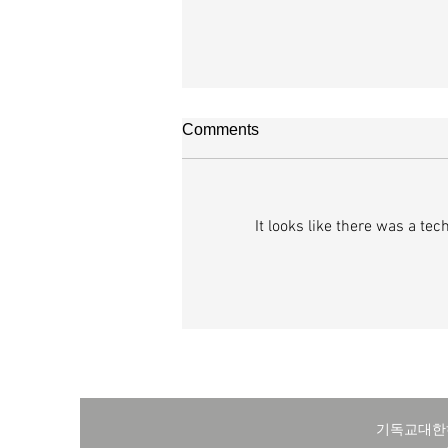
매일 묵상ㅣ시편 38:20-22
Comments
[시38:20-22] 또 악으로 선을 대신
들이 내가 선을 따른다는 것 때문에 
적하나이다. 여호와여 나를 버리지 
It looks like there was a te
나의 하나님이여 나를 멀리하지 마소서.
히 나를 도우소서 주 나의 구원이시
선을 대신하는 자들을 찾기는 어렵지
너무나 많기 때문이다. 교언영색과 
일상이 된지 오래다. 이들은 선을 미
자기네와
기독교대