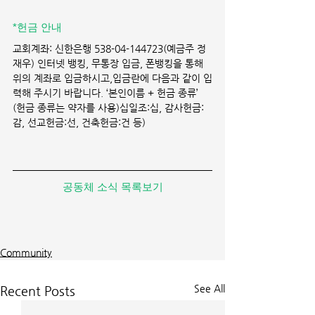
*헌금 안내 
교회계좌: 신한은행 538-04-144723(예금주 정
재우) 인터넷 뱅킹, 무통장 입금, 폰뱅킹을 통해 
위의 계좌로 입금하시고,입금란에 다음과 같이 입
력해 주시기 바랍니다. ‘본인이름 + 헌금 종류’ 
(헌금 종류는 약자를 사용)십일조:십, 감사헌금:
감, 선교헌금:선, 건축헌금:건 등)
공동체 소식 목록보기
Community
See All
Recent Posts