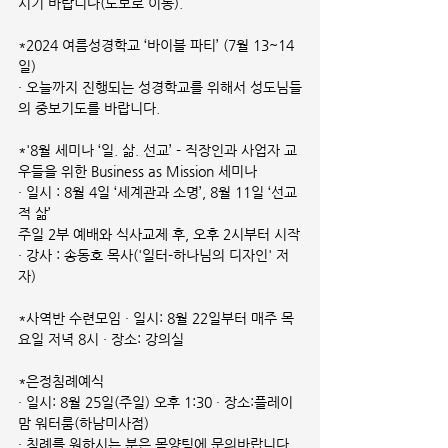
시기 바랍니다(도보로 이동).
*2024 여름성경학교 ‘바이블 파티’ (7월 13~14
일)
· 오늘까지 진행되는 성경학교를 위해서 성도님들
의 중보기도를 바랍니다.
*'8월 세미나 ‘일. 삶. 선교’ - 직장인과 사업자 교
우들을 위한 Business as Mission 세미나
· 일시 : 8월 4일 ‘세계관과 소명’, 8월 11일 ‘선교
적 삶’
주일 2부 예배와 식사교제 후, 오후 2시부터 시작
· 강사 : 송동호 목사('일터-하나님의 디자인' 저
자)
*사역반 수련모임 · 일시: 8월 22일부터 매주 목
요일 저녁 8시 · 장소: 강의실
*은정침례예식
· 일시: 8월 25일(주일) 오후 1:30 · 장소:플레이
맘 워터룸(하남미사점)
· 침례를 원하시는 분은 목양팀에 문의바랍니다