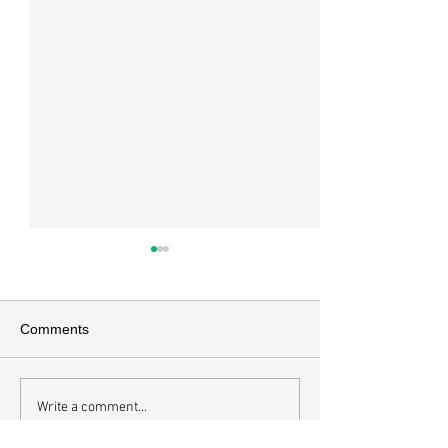
교회소식 26-08-02 성찬주
교회소식 26-07
일
배
이번주 암송구절 *엡 5:2 그리
*이번주 암송구절 고전
Comments
스도께서 너희를 사랑하신 것 같
20 너희 몸은 너희
이 너희도 사랑 가운데서 행하라
로부터 받은 바 너희
그는 우리를 위하여 자신을 버리
신 성령의 전인 줄을
Write a comment...
사 향기로운 제물과 희생제물로
느냐 너희는 너희 
하나님께 드리셨느니라 *오늘
아니라 값으로 산 