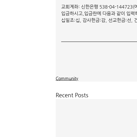
교회계좌: 신한은행 538-04-14472
입금하시고,입금란에 다음과 같이 입력해 
십일조:십, 감사헌금:감, 선교헌금:선, 
Community
Recent Posts