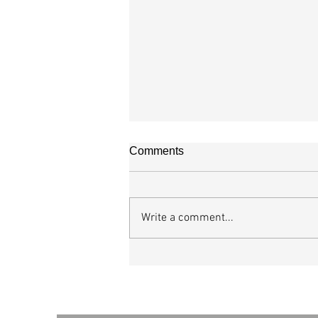
교회소식 26-08-02 성찬주일
Comments
이번주 암송구절 *엡 5:2 그리스도
희를 사랑하신 것 같이 너희도 사랑
행하라 그는 우리를 위하여 자신을 
Write a comment...
기로운 제물과 희생제물로 하나님께
느니라 *오늘은 성찬주일입니다. · 
대속의 은혜를 되새기며 성찬에 참여
다. *주일 성경 아카데미 · 일시: 8월
음 주일) 에