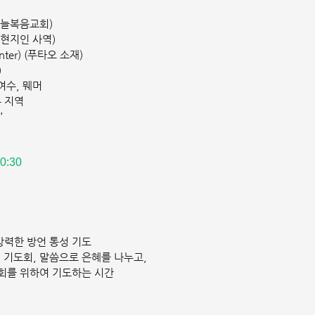
(하늘복음교회)
 현지인 사역)
nter) (푸타오 소재)
)
여수, 뭬머
두 지역
’
:30 
 강력한 방언 통성 기도
공개 기도회, 말씀으로 은혜를 나누고,
회를 위하여 기도하는 시간