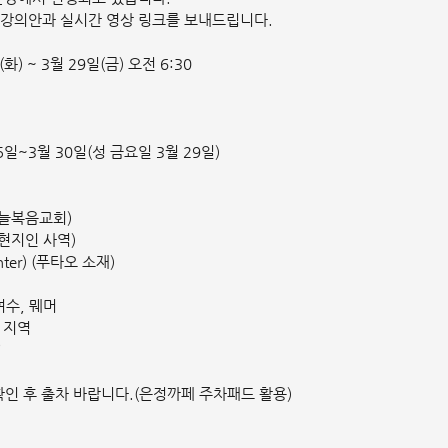
 강의안과 실시간 영상 링크를 보내드립니다.
) ~ 3월 29일(금) 오전 6:30
25일~3월 30일(성 금요일 3월 29일)
(하늘복음교회)
 현지인 사역)
ter) (푸타오 소재)
여수, 뭬머
두 지역
’
인 후 출차 바랍니다.(은정까페 주차패드 활용)