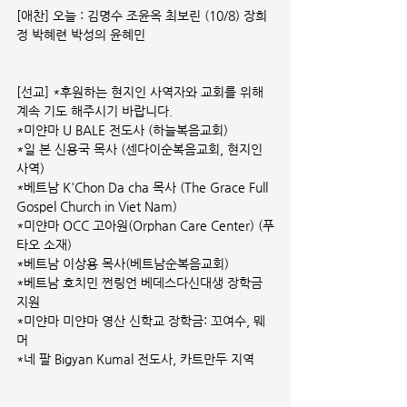
[애찬] 오늘 : 김명수 조윤옥 최보린 (10/8) 장희
정 박혜련 박성의 윤혜민  
[선교] *후원하는 현지인 사역자와 교회를 위해 
계속 기도 해주시기 바랍니다.
*미얀마 U BALE 전도사 (하늘복음교회)
*일 본 신용국 목사 (센다이순복음교회, 현지인 
사역)
*베트남 K'Chon Da cha 목사 (The Grace Full 
Gospel Church in Viet Nam)
*미얀마 OCC 고아원(Orphan Care Center) (푸
타오 소재)
*베트남 이상용 목사(베트남순복음교회)
*베트남 호치민 쩐링언 베데스다신대생 장학금 
지원
*미얀마 미얀마 영산 신학교 장학금: 꼬여수, 뭬
머
*네 팔 Bigyan Kumal 전도사, 카트만두 지역