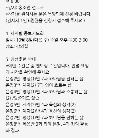
녁 8:30
*강사: 송소연 선교사
*참가를 원하시는 분은 목양팀에 신청 바랍니다.
(검사지 1인 6천원을 신청시 접수해 주세요.)
4. 사역팀 중보기도회    
일시: 10월 8일(다음 주) 주일 오후 1:30-3:00  
장소: 강의실
5. 영성훈련 안내
*이번 주간은 줌 멘토링 주간입니다. 반별 요일
과 시간을 확인해 주세요.
은정2반  영성(1)반 7과 하나님을 전하는 삶
은정3반  제자(2) 7과 영이 흐르는 삶
은정4반  영성(1)반 3과 하나님과 소통하는 삶
(2) /말씀기도 실습
은정5반  제자(2)반 4과 육신의 생각(2) 
은정6반  제자(2)반 4과 육신의 생각(2)
은정7반  영성(1)반 7과 하나님을 전하는 삶
은정8반  복음반 3과 죄의 본질, 4과 죄의 활동
과 결과