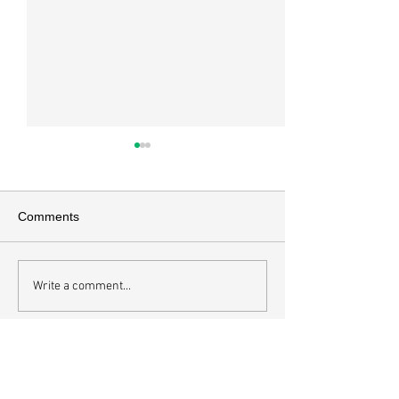
교회소식 26-07-26 주일예
교회소식 26-07
배
배
*이번주 암송구절 고전 6:19-
*이번 주 암송구절 빌
Comments
20 너희 몸은 너희가 하나님께
로 형제들아 무엇에
로부터 받은 바 너희 가운데 계
무엇에든지 경건하
신 성령의 전인 줄을 알지 못하
지 옳으며 무엇에든
Write a comment...
느냐 너희는 너희 자신의 것이
무엇에든지 사랑 받
아니라 값으로 산 것이 되었으니
엇에든지 칭찬 받을
그런즉 너희 몸으로 하나님께 영
덕이 있든지 무슨 
광을 돌리라 *교회학교 여름성
이것들을 생각하라 *교회학교
최근 게시물
경학교 ‘드림스타, 나는 하나님
여름성경학교 ‘드림