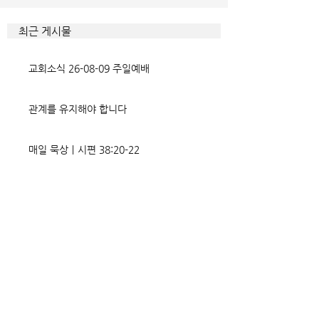
은 성찬주일입니다. · 십자가 대
그런즉 너희 몸으로
속의 은혜를 되새기며 성찬에 참
광을 돌리라 *교회
최근 게시물
여 바랍니다. *주일 성경 아카데
경학교 ‘드림스타, 
미 · 일시: 8월 9일(다음 주일)
의 꿈이야! · 중보와
교회소식 26-08-09 주일예배
에스겔 8월 16일 다니엘 8월
드리며, 오늘까지 
23일
속 기도 바랍니다.
관계를 유지해야 합니다
매일 묵상ㅣ시편 38:20-22
매일 묵상ㅣ시편 37:22
매일 묵상ㅣ시편 36:2
매일 묵상 ㅣ시편 35:7
매일 묵상 ㅣ시편 34:8