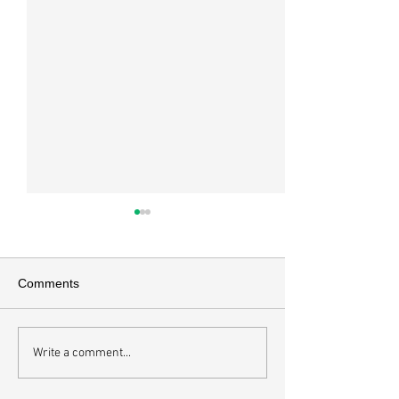
교회소식 26-08-02 성찬주
교회소식 26-07
일
배
이번주 암송구절 *엡 5:2 그리
*이번주 암송구절 고전
Comments
스도께서 너희를 사랑하신 것 같
20 너희 몸은 너희
이 너희도 사랑 가운데서 행하라
로부터 받은 바 너희
그는 우리를 위하여 자신을 버리
신 성령의 전인 줄을
Write a comment...
사 향기로운 제물과 희생제물로
느냐 너희는 너희 
하나님께 드리셨느니라 *오늘
아니라 값으로 산 