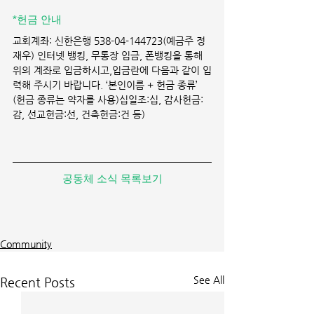
*헌금 안내 
교회계좌: 신한은행 538-04-144723(예금주 정
재우) 인터넷 뱅킹, 무통장 입금, 폰뱅킹을 통해 
위의 계좌로 입금하시고,입금란에 다음과 같이 입
력해 주시기 바랍니다. ‘본인이름 + 헌금 종류’ 
(헌금 종류는 약자를 사용)십일조:십, 감사헌금:
감, 선교헌금:선, 건축헌금:건 등)
공동체 소식 목록보기
Community
See All
Recent Posts