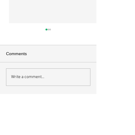
Comments
Write a comment...
하나님에게 속한 사람의
영혼에도 알고리
내면
니다
최근 게시물
매일 묵상ㅣ시편 37:22