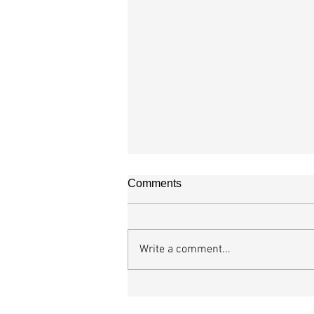
매일 묵상ㅣ시편 38:20-22
Comments
[시38:20-22] 또 악으로 선을 대신
들이 내가 선을 따른다는 것 때문에 
적하나이다. 여호와여 나를 버리지 
Write a comment...
나의 하나님이여 나를 멀리하지 마소서.
히 나를 도우소서 주 나의 구원이시
선을 대신하는 자들을 찾기는 어렵지
너무나 많기 때문이다. 교언영색과 