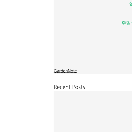
주일
GardenNote
Recent Posts