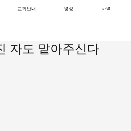
교회안내
영성
사역
 진 자도 맡아주신다