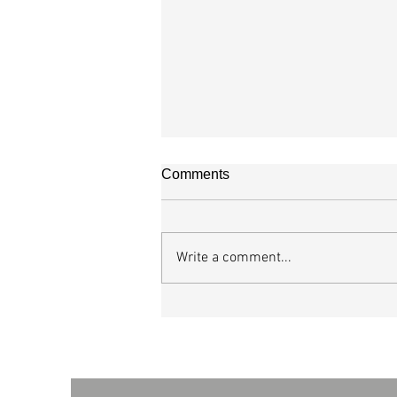
Comments
오직 예수
Write a comment...