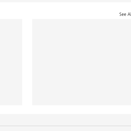
See Al
매일 묵상ㅣ시편 37:22
하는 자
[시37:22] 주의 복을 받은 자들은 땅을 차지