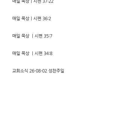
매일 묵상ㅣ시편 37:22
에게는 몰염치로,
정도 진선미의 맥이
매일 묵상ㅣ시편 36:2
매일 묵상 ㅣ시편 35:7
매일 묵상 ㅣ시편 34:8
교회소식 26-08-02 성찬주일
오직 예수
매일 묵상ㅣ시편 33:18-19
매일 묵상ㅣ시편 32:5