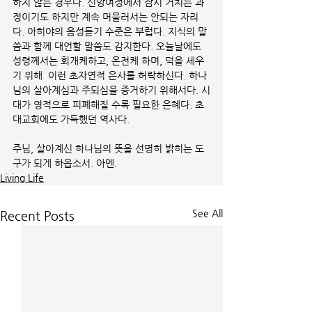
하지 않는 경우다. 신앙여정에서 잠시 거치는 과
정이기도 하지만 계속 머물러서는 안되는 자리
다. 아히야의 음성듣기 수준은 부럽다. 지식의 말
씀과 함께 대언할 말씀도 감지한다. 오늘날에도 
성령께서는 회개케하고, 온전케 하며, 덕을 세우
기 위해  이런 초자연적 은사를 허락하신다. 하나
님의 살아계심과 주되심을 증거하기 위해서다. 시
대가 영적으로 피폐해질 수록 필요한 은혜다. 초
대교회에도 가득했던 역사다. 
주님, 살아계신 하나님의 뜻을 선명히 밝히는 도
구가 되게 하옵소서. 아멘.
Living Life
See All
Recent Posts