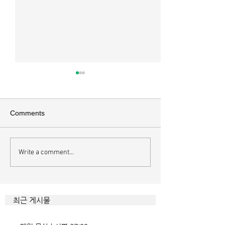
매일 묵상ㅣ시편 36:2
매일 묵상 ㅣ시편 
[시36:2] 그가 스스로 자랑하기
[시35:7] 그들이 
를 자기의 죄악은 드러나지 아니
를 잡으려고 그들의
Comments
하고 미워함을 받지도 아니하리
이에 숨기며 까닭 없
라 함이로다 악인들의 특징을 묘
을 해하려고 함정을
사한 대목이다. 죄악 중에서도
기중심성과 이기심,
Write a comment...
자기는 괜찮을거라 생각한다는
연출하는 부조리는 
것인데 사탄이 주는 거짓 미혹에
하다. 이를 위해서 
묶이는 현상이다. 사람의 내면을
을 모른 척 하거나 
향한 사탄의 활동은 전방위적이
하는 계략들 역시 
최근 게시물
다. 파고들 수 있는 틈만 보이면
다. 맹수와 독사들
온갖 거짓을 심어놓는다. 가해자
정글을 방불케 한다.