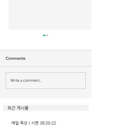
매일 묵상ㅣ시편 37:22
매일 묵상ㅣ시편 3
[시37:22] 주의 복을 받은 자들
[시36:2] 그가 스
은 땅을 차지하고 주의 저주를
를 자기의 죄악은 
Comments
받은 자들은 끊어지리로다 주의
하고 미워함을 받지
복과 주의 저주를 가르는 분깃점
라 함이로다 악인들
은 하나님의 법에 대한 순종 여
사한 대목이다. 죄
Write a comment...
부이다. 그 구분이 가장 선명하
자기는 괜찮을거라
게 드러난 곳이 신명기 28장이
것인데 사탄이 주는
다. 거기엔 순종과 불순종의 대
묶이는 현상이다. 
조적인 결과가 세밀하게 언급되
향한 사탄의 활동은
최근 게시물
었는데, 사실상 인간의 인생사에
다. 파고들 수 있는
벌어지는 빛과 그림자, 기쁨과
온갖 거짓을 심어놓
매일 묵상ㅣ시편 38:20-22
고통의 원인들이 알
에게는 몰염치로,