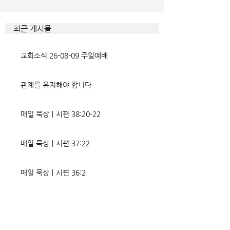
게 드러난 곳이 신명기 28장이
것인데 사탄이 주는
다. 거기엔 순종과 불순종의 대
묶이는 현상이다. 
조적인 결과가 세밀하게 언급되
향한 사탄의 활동은
최근 게시물
었는데, 사실상 인간의 인생사에
다. 파고들 수 있는
벌어지는 빛과 그림자, 기쁨과
온갖 거짓을 심어놓
교회소식 26-08-09 주일예배
고통의 원인들이 알
에게는 몰염치로,
관계를 유지해야 합니다
매일 묵상ㅣ시편 38:20-22
매일 묵상ㅣ시편 37:22
매일 묵상ㅣ시편 36:2
매일 묵상 ㅣ시편 35:7