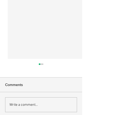
매일 묵상ㅣ시편 37:22
매일 묵상ㅣ시편 3
[시37:22] 주의 복을 받은 자들
[시36:2] 그가 스
은 땅을 차지하고 주의 저주를
를 자기의 죄악은 
Comments
받은 자들은 끊어지리로다 주의
하고 미워함을 받지
복과 주의 저주를 가르는 분깃점
라 함이로다 악인들
은 하나님의 법에 대한 순종 여
사한 대목이다. 죄
Write a comment...
부이다. 그 구분이 가장 선명하
자기는 괜찮을거라