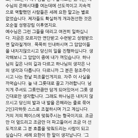
수님의 은혜시대를 여는데에 선도적이고 지속적
으로 역할했던 사람들은 세례 요한 말고는 별로 
없었습니다. 제자들도 확실하게 개과천선한 것은 
오순절 성령강림 이후였지요. 
예수님은 그런 그들을 데리고 여전히 일하십니
다. 지금은 모르지만 연단받고 수련받고 성령받으
면 달라질게야.. 묵묵히 인내하시며 그 답답이들
을 내치지않으시고 당신의 일을 진행하십니다. 생
각해보니 그 답답이 중에 내가 껴있습니다. 하나
님의 길은 나의 길과 다르고 하나님의 생각은 나
의 생각과 다릅니다. 다르니까 그 분은 창조주이
시고 나는 한낱 피조물인게지요. 자주 이 사실을 
까먹습니다. 늘 내 그릇대로 끌고 가려합니다. 넘
치게 주셔도 그릇만큼만 담게 되어있어서 그릇 생
긴대로만 생각합니다. 그래도 하나님은 내치지 않
으시고 당신의 발과 내 발을 은혜라는 줄로 묶어 
2인3각하듯 스스로 조절하시며 가고 계십니다.  
거의 저의 페이스에 맞춰주시는 형국이지요. 조금
만 더 엎드리고 조금만 더 파고들어서 조금 더 선
도적으로 그 분 흐름을 맞춰드리는 사람이 되고 
싶습니다. 세례 요한이 한 말이 생각납니다. '그