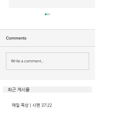
매일 묵상ㅣ시편 36:2
매일 묵상 ㅣ시편 
[시36:2] 그가 스스로 자랑하기
[시35:7] 그들이 
를 자기의 죄악은 드러나지 아니
를 잡으려고 그들의
Comments
하고 미워함을 받지도 아니하리
이에 숨기며 까닭 없
라 함이로다 악인들의 특징을 묘
을 해하려고 함정을
사한 대목이다. 죄악 중에서도
기중심성과 이기심,
Write a comment...
자기는 괜찮을거라 생각한다는
연출하는 부조리는 
것인데 사탄이 주는 거짓 미혹에
하다. 이를 위해서 
묶이는 현상이다. 사람의 내면을
을 모른 척 하거나 
향한 사탄의 활동은 전방위적이
하는 계략들 역시 
최근 게시물
다. 파고들 수 있는 틈만 보이면
다. 맹수와 독사들
온갖 거짓을 심어놓는다. 가해자
정글을 방불케 한다.
매일 묵상ㅣ시편 37:22
에게는 몰염치로,
정도 진선미의 맥이
매일 묵상ㅣ시편 36:2