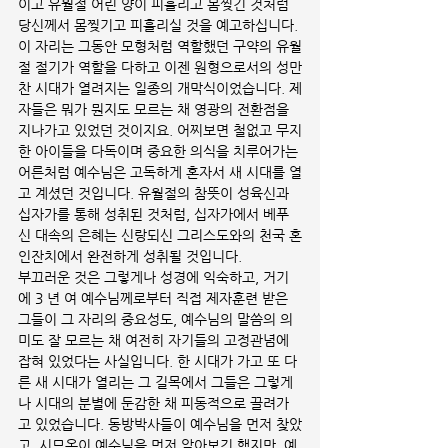
이고 유월절 어린 양이 피흘리고 몸찢긴 것처럼 
당신께서 몸찢기고 피흘리실 것을 예고하십니다. 
이 자리는 그동안 모형처럼 역할했던 구약의 유월
절 절기가 역할을 다하고 이젠 원형으로서의 성만
찬 시대가 열려지는 일종의 개막식이었습니다. 제
자들은 뭐가 뭔지도 모르는 채 영광의 전환점을 
지나가고 있었던 것이지요. 어찌보면 철없고 무지
한 아이들을 다독이며 중요한 의식을 치루어가는 
어른처럼 예수님은 고독하게 혼자서 새 시대를 열
고 계셨던 것입니다. 유월절의 참뜻이 성육신과 
십자가를 통해 성취된 것처럼, 십자가에서 베푸
신 대속의 은혜는 신랑되신 그리스도와의 천국 혼
인잔치에서 완전하게 성취될 것입니다. 
부끄러운 것은 그렇게나 성경에 익숙하고, 거기
에 3 년 여 예수님께로부터 직접 제자훈련 받은 
그들이 그 자리의 중요성도, 예수님의 말씀의 의
미도 잘 모르는 채 여전히 자기들의 고정관념에 
잡혀 있었다는 사실입니다. 한 시대가 가고 또 다
른 새 시대가 열리는 그 길목에서 그들은 그렇게
나 시대의 분별에 둔감한 채 피동적으로 끌려가
고 있었습니다. 동방박사들이 예수님을 먼저 찾았
고, 시므온이 예수님을 먼저 알아보긴 했지만, 예