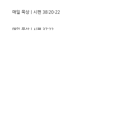
매일 묵상ㅣ시편 38:20-22
매일 묵상ㅣ시편 37:22
매일 묵상ㅣ시편 36:2
매일 묵상 ㅣ시편 35:7
매일 묵상 ㅣ시편 34:8
교회소식 26-08-02 성찬주일
오직 예수
매일 묵상ㅣ시편 33:18-19