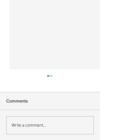
교회소식 26-07-26 주일예
교회소식 26-07
배
배
*이번주 암송구절 고전 6:19-
*이번 주 암송구절 빌
Comments
20 너희 몸은 너희가 하나님께
로 형제들아 무엇에
로부터 받은 바 너희 가운데 계
무엇에든지 경건하
신 성령의 전인 줄을 알지 못하
지 옳으며 무엇에든
Write a comment...
느냐 너희는 너희 자신의 것이
무엇에든지 사랑 받
아니라 값으로 산 것이 되었으니
엇에든지 칭찬 받을