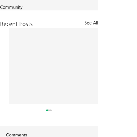
Community
See All
Recent Posts
교회소식 26-07-26 주일예
교회소식 26-07
배
배
*이번주 암송구절 고전 6:19-
*이번 주 암송구절 빌
Comments