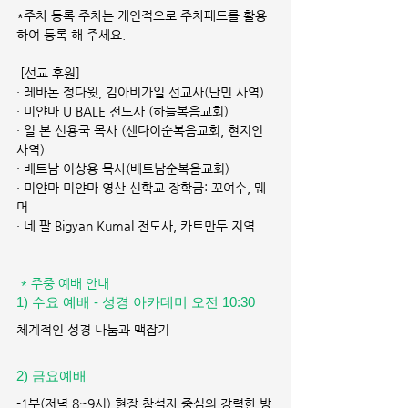
*주차 등록 주차는 개인적으로 주차패드를 활용
하여 등록 해 주세요.
 [선교 후원]
· 레바논 정다윗, 김아비가일 선교사(난민 사역)
· 미얀마 U BALE 전도사 (하늘복음교회)
· 일 본 신용국 목사 (센다이순복음교회, 현지인 
사역)
· 베트남 이상용 목사(베트남순복음교회)
· 미얀마 미얀마 영산 신학교 장학금: 꼬여수, 뭬
머
· 네 팔 Bigyan Kumal 전도사, 카트만두 지역
* 주중 예배 안내
1) 수요 예배 - 성경 아카데미 오전 10:30 
체계적인 성경 나눔과 맥잡기
2) 금요예배 
-1부(저녁 8~9시) 현장 참석자 중심의 강력한 방