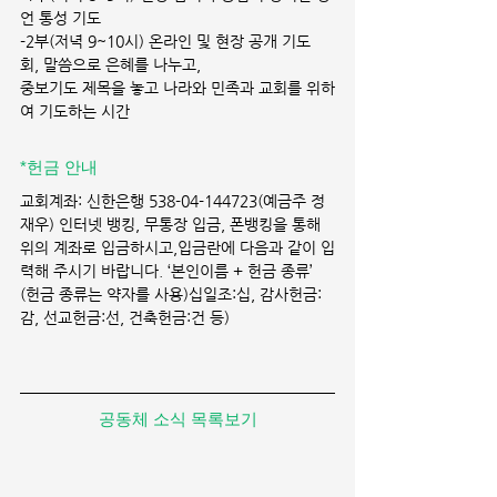
언 통성 기도
-2부(저녁 9~10시) 온라인 및 현장 공개 기도
회, 말씀으로 은혜를 나누고,
중보기도 제목을 놓고 나라와 민족과 교회를 위하
여 기도하는 시간
*헌금 안내 
교회계좌: 신한은행 538-04-144723(예금주 정
재우) 인터넷 뱅킹, 무통장 입금, 폰뱅킹을 통해 
위의 계좌로 입금하시고,입금란에 다음과 같이 입
력해 주시기 바랍니다. ‘본인이름 + 헌금 종류’ 
(헌금 종류는 약자를 사용)십일조:십, 감사헌금:
감, 선교헌금:선, 건축헌금:건 등)
공동체 소식 목록보기